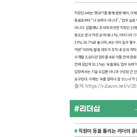
직장인 A씨는 챗GPT를 통해 법령 해석, 이
동료로부터 "너 능력이 아니다", "업무 날로
아니다. 잡플래닛 조사에 따르면 직장인 10명 
용도는 문서 작성·요약(40.1%), 아이디어 기획
53%, 50.7%로 높으며, AI는 이미 실무 
역량”이라며, 활용 여부가 조직 내 성과 격차
수개월 소요되던 업무를 AI로 이틀 만에 완료
전체 응답자 91.1%는 ‘AI 활용도 업무 능
입장에서는 기술 도입뿐 아니라 구성원 간 인식
요구된다. 이제는 ‘AI를 얼마나 잘 쓰느냐’가
출처:
https://v.daum.net/v/
#
직원이 등을 돌리는 리더의 공