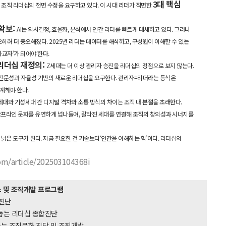
3대 핵심
산이 조직 리더십의 전면 수정을 요구하고 있다. 이 시대 리더가 직면한
 확보:
AI는 의사결정, 효율화, 분석에서 인간 리더를 빠르게 대체하고 있다. 그러나
히려 더 중요해졌다. 2025년 리더는 데이터를 해석하고, 구성원이 이해할 수 있는
가교자’가 되어야 한다.
⠀
 리더십 재정의:
Z세대는 더 이상 관리자 승진을 리더십의 정점으로 보지 않는다.
신 전문성과 자율성 기반의 새로운 리더십을 요구한다. 관리자=리더라는 등식은
계해야 한다.
⠀
세대와 기성세대 간 디지털 격차와 소통 방식의 차이는 조직 내 분절을 초래한다.
오프라인 문화를 유연하게 넘나들며, 갈라진 세대를 연결해 조직의 창의성과 시너지를
낡은 도구가 된다. 지금 필요한 건 기술보다‘인간을 이해하는 힘’이다. 리더십의
m/article/202503104368i
 및 조직개발 프로그램
합진단
돕는 리더십 종합진단
돕는 조직문화 진단 및 조직개발