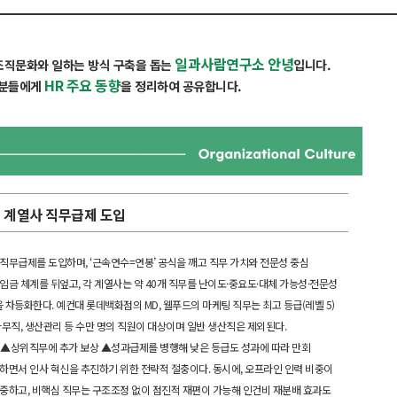
일과사람연구소 안녕
 조직문화와 일하는 방식 구축을 돕는
입니다.
HR 주요 동향
 분들에게
을 정리하여 공유합니다.
전 계열사 직무급제 도입
직무급제를 도입하며, ‘근속연수=연봉’ 공식을 깨고 직무 가치와 전문성 중심
임금 체계를 뒤엎고, 각 계열사는 약 40개 직무를 난이도·중요도·대체 가능성·전문성
 차등화한다. 예컨대 롯데백화점의 MD, 웰푸드의 마케팅 직무는 최고 등급(레벨 5)
사무직, 생산관리 등 수만 명의 직원이 대상이며 일반 생산직은 제외된다.
 ▲상위직무에 추가 보상 ▲성과급제를 병행해 낮은 등급도 성과에 따라 만회
하면서 인사 혁신을 추진하기 위한 전략적 절충이다. 동시에, 오프라인 인력 비중이
중하고, 비핵심 직무는 구조조정 없이 점진적 재편이 가능해 인건비 재분배 효과도