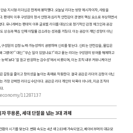
 단순 지시형 리더십은 한계에 봉착했다. 오늘날 리더는 방향 제시자이자, 사람을
다. 팬데믹 이후 구성원의 정서 안정과 심리적 안전감이 경영의 핵심 요소로 부상하면서
잡았다. 유니레버는 팬데믹 이후 글로벌 리더를 대상으로 정기적인 감정 체크인과 공감
족도 상승과 핵심 인재 이탈률 감소라는 성과를 거뒀다. 이는 공감이 개인 성향이 아닌
, 구성원의 감정·노력·가능성까지 공명하며 신뢰를 쌓는다. 신뢰는 안전감을, 몰입은
왜 그랬어?” 대신 “무슨 일이 있었나요?”라고 묻는 리더는 구성원의 방어를 해제하고
 능력’보다 ‘잘 듣고 반응하는 감수성’에서 비롯되며, 이는 조직 내부 커뮤니케이션
공감은 갈등을 줄이고 창의성을 높이는 촉매로 작동한다. 결국 공감은 리더의 감정이 아닌
는 가장 강력한 리더십 수단이다. 공감은 리더 개인의 덕목이 아니라, 지금 조직이
다.
s/economy/11287137
관리자 무용론, 세대 단절을 넘는 3대 과제
 전환의 시기를 맞는다. 변화 속도는 4년 새 2.83배 가속되었고, 베이비부머의 대규모