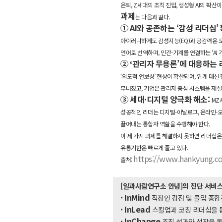
은퇴, Z세대의 조직 진입, 생성형 AI의 확
과제
는 다음과 같다.
⠀
① AI와 공존하는 ‘감성 리더십’
아이러니하게도 감성지능(EQ)과 공감력은 오
언어로 번역하며, 인간-기계를 연결하는 ‘AI 
② ‘관리자 무용론’에 대응하는
‘의도적 언보싱’ 현상이 확산되며, 위계 대
무너졌고, 기업은 관리자 중심 시스템을 재설
③ 세대·디지털 양극화 해소:
MZ
성공적인 리더는 디지털-아날로그, 온라인-
끌어내는 통합자 역할을 수행해야 한다.
⠀
이 세 가지 과제를 해결하지 못하면 리더십은 
유통기한은 빠르게 줄고 있다.
https://www.hankyung.co
출처:
[일과사람연구소 안녕]의
진단 서비스
· InMind
직장인 강점 및 몰입 종
·
InLead
스킬업과 코칭 리더십을 
· InChange
조직 성과와 성장을 