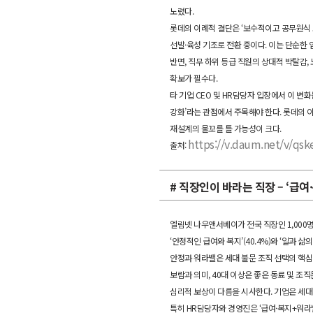
노렸다.
롯데의 이례적 결단은 ‘보수적이고 공무원식 
선발·육성 기조로 전환 중이다. 이는 단순한 
반면, 직무 하위 등급 직원의 상대적 박탈감,
확보가 필수다.
타 기업 CEO 및 HR담당자 입장에서 이 변화
강화’라는 관점에서 주목해야 한다. 롯데의 
재설계의 물꼬를 틀 가능성이 크다.
https://v.daum.net/v/qs
출처:
# 직장인이 바라는 직장 – ‘급여
엘림넷 나우앤서베이가 전국 직장인 1,000
‘안정적인 급여와 복지’(40.4%)와 ‘일과 삶
안정과 워라밸은 세대 불문 조직 선택의 핵심
보람과 의미, 40대 이상은 좋은 동료 및 조
심리적 보상이 다름을 시사한다. 기업은 세대별 기대
특히 HR담당자와 경영진은 ‘급여·복지+워라밸