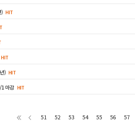
)
HIT
T
T
HIT
9년)
HIT
/1 마감
HIT
51
52
53
54
55
56
57