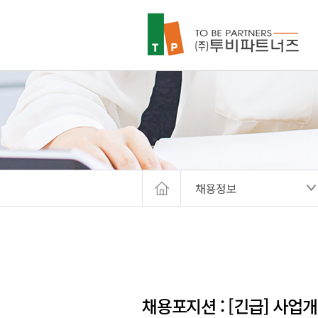
채용정보
채용포지션 : [긴급] 사