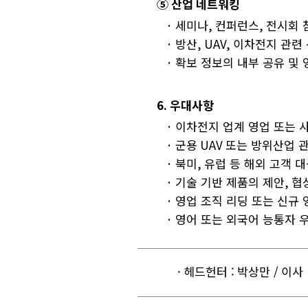
⑤ 산업 네트워킹
·
세미나
,
컨퍼런스
,
전시회 
·
방산
, UAV,
이차전지 관련 
·
확보 정보의 내부 공유 및 
6. 우대사항
·
이차전지 업계 영업 또는 
·
군용
UAV
또는 방위산업 
·
북미
,
유럽 등 해외 고객 대
·
기술 기반 제품의 제안
,
협
·
영업 조직 리딩 또는 신규 
·
영어 또는 외국어 능통자 
· 헤드헌터 : 박상만 / 이사